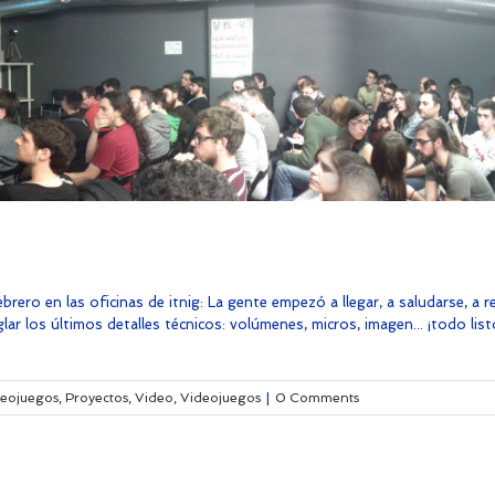
ro en las oficinas de itnig: La gente empezó a llegar, a saludarse, a r
r los últimos detalles técnicos: volúmenes, micros, imagen... ¡todo listo
deojuegos
,
Proyectos
,
Video
,
Videojuegos
|
0 Comments