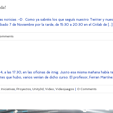
ada!
as noticias :-D . Como ya sabréis los que seguís nuestro Twitter y nue
ado 7 de Noviembre por la tarde, de 15:30 a 20:30 en el Citilab de [...]
omments
 a las 17:30, en las oficinas de itnig. Justo esa misma mañana había te
es que hubo, varios venían de dicho curso. El profesor, Ferran Martínez C
,
Iniciativas
,
Proyectos
,
Unity3d
,
Video
,
Videojuegos
|
0 Comments