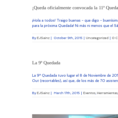
¡Queda oficialmente convocada la 11ª Qued
¡Hola a todos! Traigo buenas - que digo - buenísim
para la próxima Quedada! Ni más ni menos que el Sáb
By
EJSainz
|
October 9th, 2015
|
Uncategorized
|
0 C
La 9ª Quedada
La 9ª Quedada tuvo lugar el 8 de Noviembre de 2014,
Out (recortables), así que, de los más de 70 asistent
By
EJSainz
|
March 17th, 2015
|
Eventos
,
Herramientas