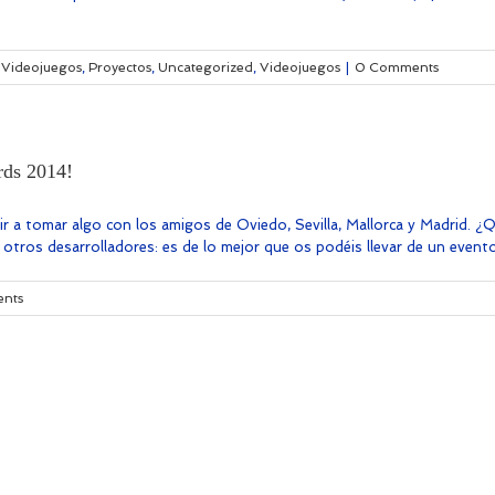
 Videojuegos
,
Proyectos
,
Uncategorized
,
Videojuegos
|
0 Comments
rds 2014!
r a tomar algo con los amigos de Oviedo, Sevilla, Mallorca y Madrid. ¿
otros desarrolladores: es de lo mejor que os podéis llevar de un evento 
nts