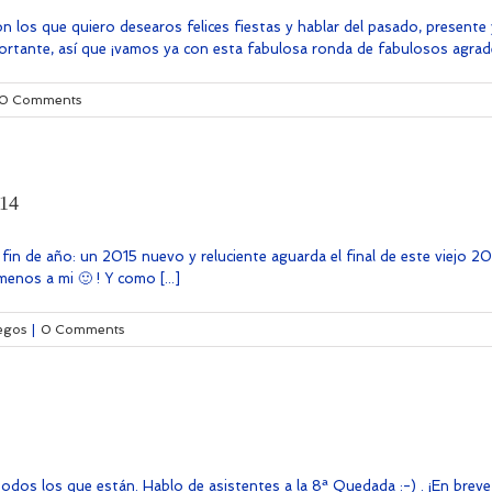
con los que quiero desearos felices fiestas y hablar del pasado, prese
portante, así que ¡vamos ya con esta fabulosa ronda de fabulosos agradec
0 Comments
014
el fin de año: un 2015 nuevo y reluciente aguarda el final de este viejo
nos a mi 🙂 ! Y como [...]
egos
|
0 Comments
dos los que están. Hablo de asistentes a la 8ª Quedada :-) . ¡En breve