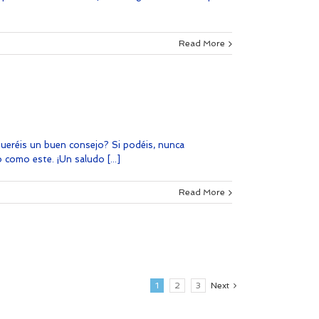
Read More
Queréis un buen consejo? Si podéis, nunca
como este. ¡Un saludo [...]
Read More
1
2
3
Next