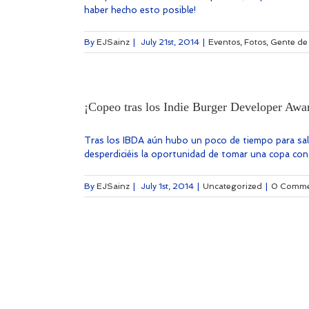
haber hecho esto posible!
By
EJSainz
|
July 21st, 2014
|
Eventos
,
Fotos
,
Gente de
¡Copeo tras los Indie Burger Developer Awa
Tras los IBDA aún hubo un poco de tiempo para sali
desperdiciéis la oportunidad de tomar una copa con 
By
EJSainz
|
July 1st, 2014
|
Uncategorized
|
0 Comme