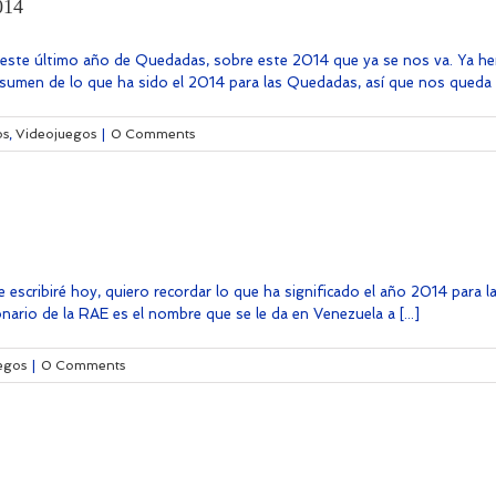
014
re este último año de Quedadas, sobre este 2014 que ya se nos va. Ya 
umen de lo que ha sido el 2014 para las Quedadas, así que nos queda un
os
,
Videojuegos
|
0 Comments
 escribiré hoy, quiero recordar lo que ha significado el año 2014 para l
nario de la RAE es el nombre que se le da en Venezuela a [...]
egos
|
0 Comments