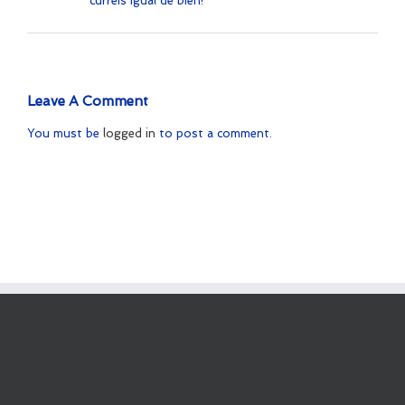
curreis igual de bien!
Leave A Comment
You must be
logged in
to post a comment.