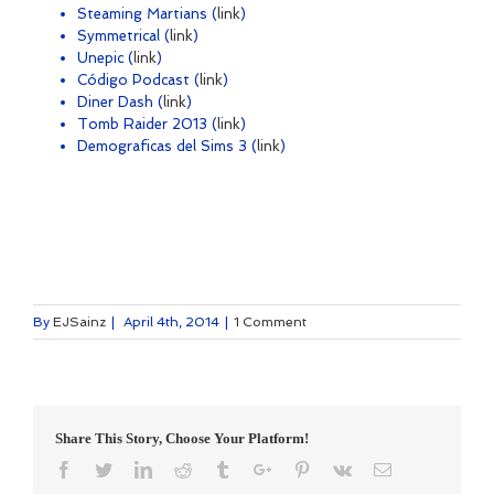
Steaming Martians (
link
)
Symmetrical (
link
)
Unepic (
link
)
Código Podcast (
link
)
Diner Dash (
link
)
Tomb Raider 2013 (
link
)
Demograficas del Sims 3 (
link
)
By
EJSainz
|
April 4th, 2014
|
1 Comment
Share This Story, Choose Your Platform!
Facebook
Twitter
Linkedin
Reddit
Tumblr
Google+
Pinterest
Vk
Email