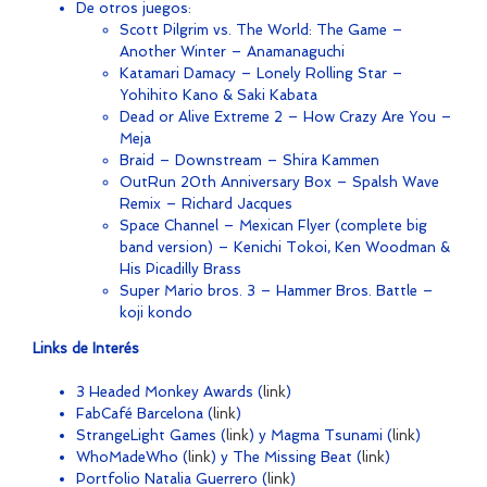
De otros juegos:
Scott Pilgrim vs. The World: The Game –
Another Winter – Anamanaguchi
Katamari Damacy – Lonely Rolling Star –
Yohihito Kano & Saki Kabata
Dead or Alive Extreme 2 – How Crazy Are You –
Meja
Braid – Downstream – Shira Kammen
OutRun 20th Anniversary Box – Spalsh Wave
Remix – Richard Jacques
Space Channel – Mexican Flyer (complete big
band version) – Kenichi Tokoi, Ken Woodman &
His Picadilly Brass
Super Mario bros. 3 – Hammer Bros. Battle –
koji kondo
Links de Interés
3 Headed Monkey Awards (
link
)
FabCafé Barcelona (
link
)
StrangeLight Games (
link
) y Magma Tsunami (
link
)
WhoMadeWho (
link
) y The Missing Beat (
link
)
Portfolio Natalia Guerrero (
link
)