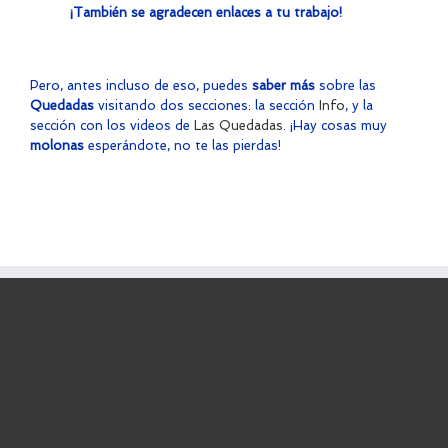
¡También se agradecen enlaces a tu trabajo!
Pero, antes incluso de eso, puedes
saber más
sobre las
Quedadas
visitando dos secciones: la sección
Info
, y la
sección con los videos de
Las Quedadas
. ¡Hay cosas muy
molonas
esperándote, no te las pierdas!