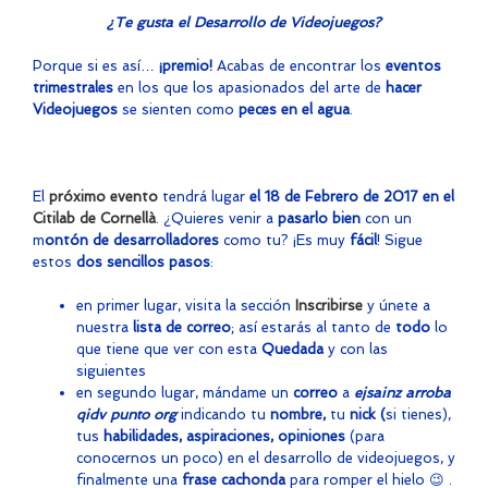
¿Te gusta el Desarrollo de Videojuegos?
Porque si es así…
¡premio!
Acabas de encontrar los
eventos
trimestrales
en los que los apasionados del arte de
hacer
Videojuegos
se sienten como
peces en el agua
.
El
próximo evento
tendrá lugar
el 18 de Febrero de 2017 en el
Citilab de Cornellà
. ¿Quieres venir a
pasarlo bien
con un
m
ontón de desarrolladores
como tu? ¡Es muy
fácil
! Sigue
estos
dos sencillos pasos
:
en primer lugar, visita la sección
Inscribirse
y únete a
nuestra
lista de correo
; así estarás al tanto de
todo
lo
que tiene que ver con esta
Quedada
y con las
siguientes
en segundo lugar, mándame un
correo
a
ejsainz arroba
qidv punto org
indicando tu
nombre,
tu
nick (
si tienes),
tus
habilidades, aspiraciones, opiniones
(para
conocernos un poco) en el desarrollo de videojuegos, y
finalmente una
frase cachonda
para romper el hielo 😉 .